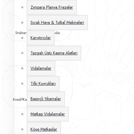
Zımpara Planya Frezeler
Sıcak Hava & Tutkal Makineleri
Stoktan Aynı Gün Kargoda
Karıştırıcılar
Tezgah Üstü Kesme Aletleri
Vidalamalar
Tilki Kuyrukları
Basınçlı Yıkamalar
Kredi Kartına 12 Taksit İmkanı
Matkap Vidalamalar
Köşe Matkaplar