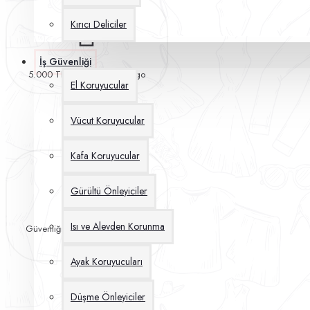
Kırıcı Deliciler
İş Güvenliği
5.000 TL Üzeri Ücretsiz Kargo
El Koruyucular
Vücut Koruyucular
Kafa Koruyucular
Gürültü Önleyiciler
Isı ve Alevden Korunma
Güvenliğiniz İçin %100 Ödeme
Koruması
Ayak Koruyucuları
Düşme Önleyiciler