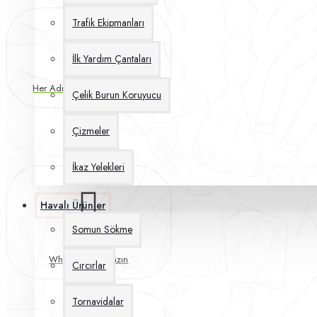
Trafik Ekipmanları
İlk Yardım Çantaları
Her Adımda 7/24 Sizinleyiz
Çelik Burun Koruyucu
Çizmeler
İkaz Yelekleri
Havalı Ürünler
Somun Sökme
Destek Hattı
WhatsApp'tan Yazın
Cırcırlar
Tornavidalar