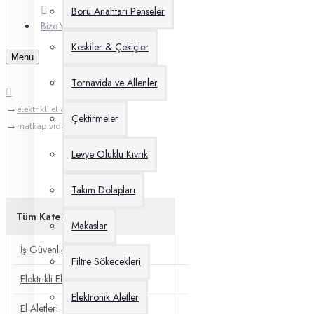
Boru Anahtarı Penseler
Bize Yazın
Keskiler & Çekiçler
Menu
Tornavida ve Allenler
elektrikli el aletleri
Çektirmeler
matkap vidalamalar
Levye Oluklu Kıvrık
Takım Dolapları
Tüm Kategoriler
Makaslar
İş Güvenliği
Filtre Sökecekleri
Elektrikli El Aletleri
Elektronik Aletler
El Aletleri