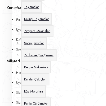
Taşlamalar
Kurumsal
Kalıpçı Taşlamalar
İletişim Bilgileri
Üyelik Silme Talebi
Zımpara Makineleri
K.V.K.K Kanunu
Sprey Japonlar
Sıkça Sorulan Sorular
Zımba ve Çivi Çakma
Müşteri Hesabı
Perçin Makineleri
Hesabım
Kalafat Çekiçleri
Üye Olun
Eğe Motorları
Siparişlerim
Sipariş İptali
Punta Çürütmeler