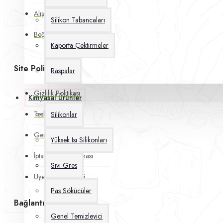
Alışveriş Sepetim
Silikon Tabancaları
Beğendiklerim
Kaporta Çektirmeler
Site Politikaları
Raspalar
Gizlilik Politikası
Kimyasal Ürünler
Teslimat Politikası
Silikonlar
Genel İşlem Koşulları
Yüksek Isı Silikonları
İptal & İade Politikası
Sıvı Gres
Üyelik Sözleşmesi
Pas Sökücüler
Bağlantılar
Genel Temizleyici