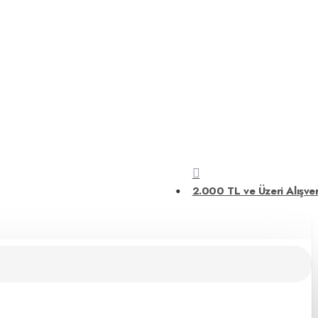
 Ürünler – Atölyeniz İçin İhtiyacınız Olan Her Şey
Elektrikli El
2.000 TL ve Üzeri Alışver