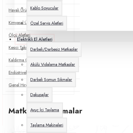
Kablo Soyucular
Havalı Ürünler
Kimyasal Ürünler
Özel Servis Aletleri
Ölçü Aletleri
Elektrikli El Aletleri
Kesici Takımlar
Darbeli/Darbesiz Matkaplar
Kaldırma Grupları
Akülü Vidalama Matkaplar
Endüstriyel Gres
Darbeli Somun Sıkmalar
Genel Hırdavat
Dekupajlar
Matkap Vidalamalar
Avuç İçi Taşlama
Taşlama Makineleri