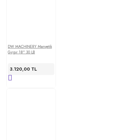
DW MACHINERY Manyetik
Gırgır 18'' 30 LB
3.120,00 TL