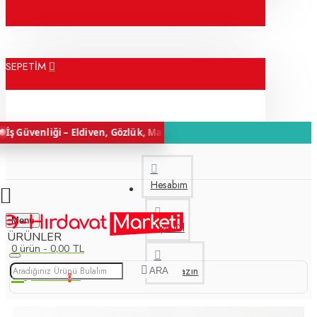
SEPETİM
k, Maske ve Koruyucu Ekipmanlarla Güvenle Çalış
Ölçü Aletleri – Ha
Hesabım
Menu
Üye Ol
0 ürün - 0,00 TL
Bize Yazın
ARA
0