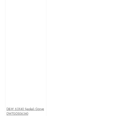
D&W 63X40 Şapkalı Gönye
DW7GDS06340