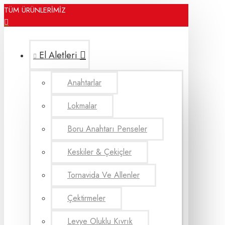
TÜM ÜRÜNLERİMİZ
El Aletleri
Anahtarlar
Lokmalar
Boru Anahtarı Penseler
Keskiler & Çekiçler
Tornavida Ve Allenler
Çektirmeler
Levye Oluklu Kıvrık