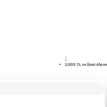
 Ürünler – Atölyeniz İçin İhtiyacınız Olan Her Şey
Elektrikli El
2.000 TL ve Üzeri Alışver