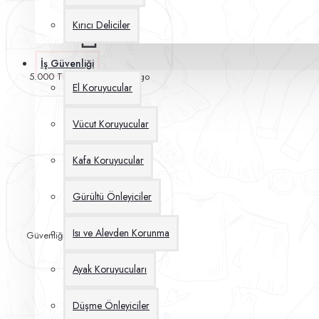
Kırıcı Deliciler
İş Güvenliği
5.000 TL Üzeri Ücretsiz Kargo
El Koruyucular
Vücut Koruyucular
Kafa Koruyucular
Gürültü Önleyiciler
Isı ve Alevden Korunma
Güvenliğiniz İçin %100 Ödeme
Koruması
Ayak Koruyucuları
Düşme Önleyiciler