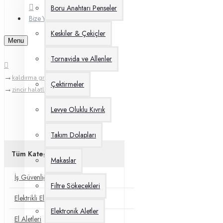
Boru Anahtarı Penseler
Bize Yazın
Keskiler & Çekiçler
Menu
Tornavida ve Allenler
kaldırma grupları
Çektirmeler
zincir halatlar
Levye Oluklu Kıvrık
Takım Dolapları
Tüm Kategoriler
Makaslar
İş Güvenliği
Filtre Sökecekleri
Elektrikli El Aletleri
Elektronik Aletler
El Aletleri