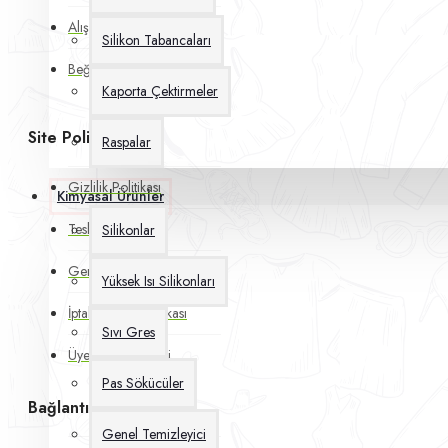
Alışveriş Sepetim
Silikon Tabancaları
Beğendiklerim
Kaporta Çektirmeler
Site Politikaları
Raspalar
Gizlilik Politikası
Kimyasal Ürünler
Teslimat Politikası
Silikonlar
Genel İşlem Koşulları
Yüksek Isı Silikonları
İptal & İade Politikası
Sıvı Gres
Üyelik Sözleşmesi
Pas Sökücüler
Bağlantılar
Genel Temizleyici