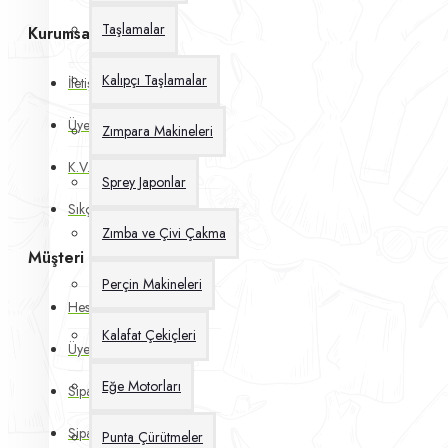
Taşlamalar
Kurumsal
Kalıpçı Taşlamalar
İletişim Bilgileri
Üyelik Silme Talebi
Zımpara Makineleri
K.V.K.K Kanunu
Sprey Japonlar
Sıkça Sorulan Sorular
Zımba ve Çivi Çakma
Müşteri Hesabı
Perçin Makineleri
Hesabım
Kalafat Çekiçleri
Üye Olun
Eğe Motorları
Siparişlerim
Sipariş İptali
Punta Çürütmeler