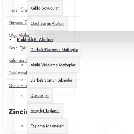
Kablo Soyucular
Havalı Ürünler
Kimyasal Ürünler
Özel Servis Aletleri
Ölçü Aletleri
Elektrikli El Aletleri
Kesici Takımlar
Darbeli/Darbesiz Matkaplar
Kaldırma Grupları
Akülü Vidalama Matkaplar
Endüstriyel Gres
Darbeli Somun Sıkmalar
Genel Hırdavat
Dekupajlar
Zincir Halatlar
Avuç İçi Taşlama
Taşlama Makineleri