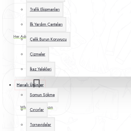
Trafik Ekipmanları
İlk Yardım Çantaları
Her Adımda 7/24 Sizinleyiz
Çelik Burun Koruyucu
Çizmeler
İkaz Yelekleri
Havalı Ürünler
Somun Sökme
Destek Hattı
WhatsApp'tan Yazın
Cırcırlar
Tornavidalar