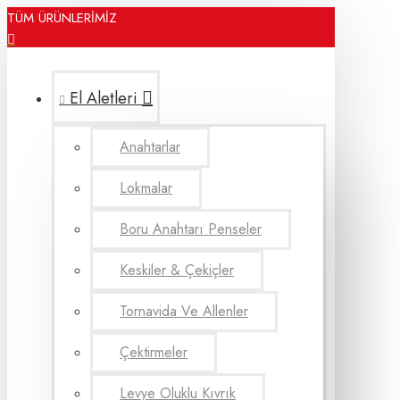
TÜM ÜRÜNLERİMİZ
El Aletleri
Anahtarlar
Lokmalar
Boru Anahtarı Penseler
Keskiler & Çekiçler
Tornavida Ve Allenler
Çektirmeler
Levye Oluklu Kıvrık