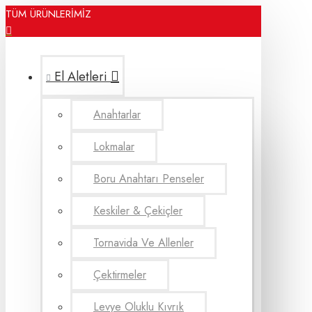
TÜM ÜRÜNLERİMİZ
El Aletleri
Anahtarlar
Lokmalar
Boru Anahtarı Penseler
Keskiler & Çekiçler
Tornavida Ve Allenler
Çektirmeler
Levye Oluklu Kıvrık